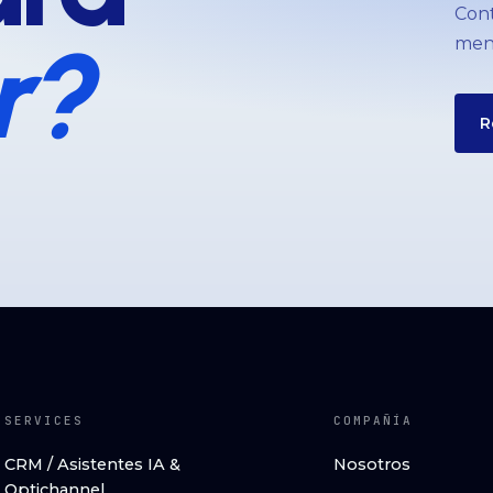
Cont
r?
meno
R
SERVICES
COMPAÑÍA
CRM / Asistentes IA &
Nosotros
Optichannel