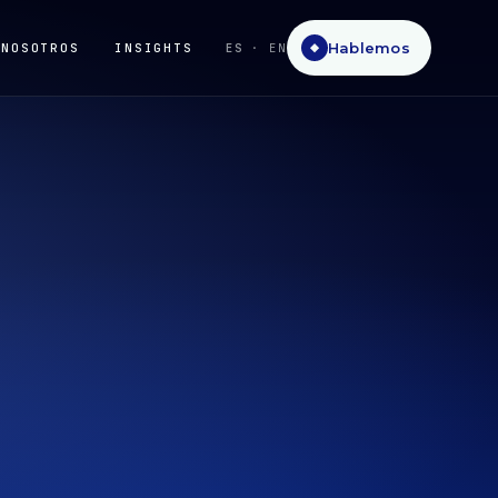
Hablemos
NOSOTROS
INSIGHTS
ES
· EN
◆