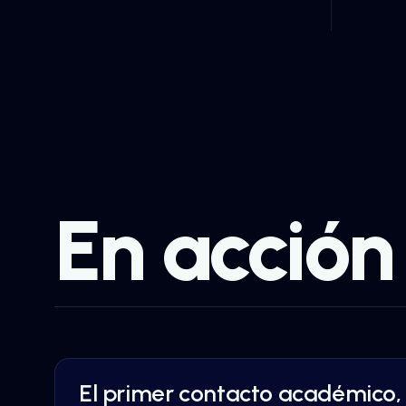
En acción
El primer contacto académico,
AI AUTOMATION
·
EDUCATION