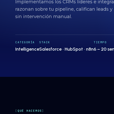
Implementamos los CRMs líderes e integra
razonan sobre tu pipeline, califican leads y
sin intervención manual.
CATEGORÍA
STACK
TIEMPO
Intelligence
Salesforce · HubSpot · n8n
6 – 20 s
QUÉ HACEMOS