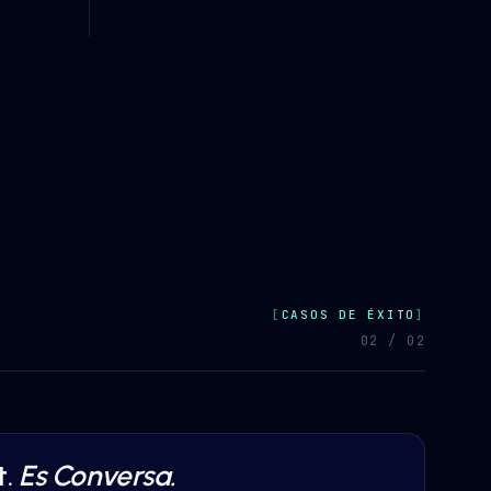
CASOS DE ÉXITO
0
2
/ 0
2
.
Es Conversa.
ARE