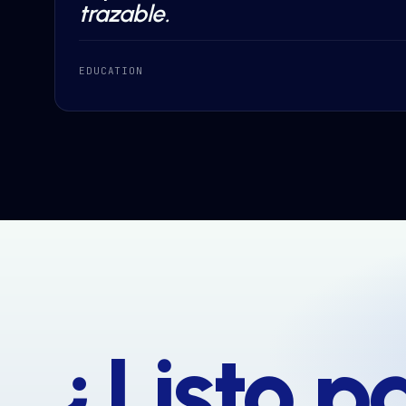
trazable.
EDUCATION
¿Listo p