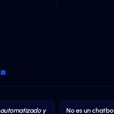
automatizado y
No es un chatbot
AI AUTOMATION
·
HEALTHC