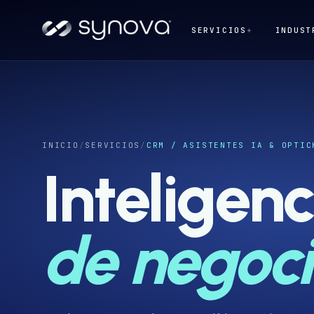
SERVICIOS
+
INDUST
INICIO
/
SERVICIOS
/
CRM / ASISTENTES IA & OPTIC
Inteligenc
de negoci