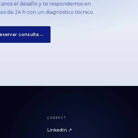
anos el desafío y te respondemos en
s de 24 h con un diagnóstico técnico.
eservar consulta
→
CONNECT
LinkedIn ↗