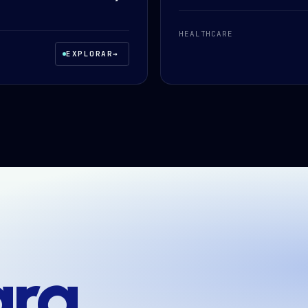
HEALTHCARE
EXPLORAR
→
ara