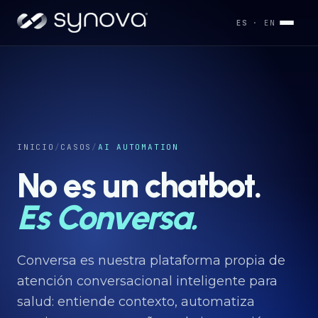
ES
· EN
Servicios
→
Industrias
INICIO
/
CASOS
/
AI AUTOMATION
→
No es un chatbot.
Desarrollos
Es Conversa.
→
Capacidades
Conversa es nuestra plataforma propia de
→
atención conversacional inteligente para
salud: entiende contexto, automatiza