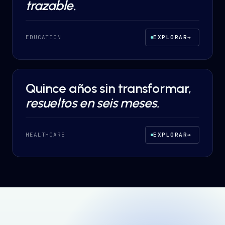
trazable.
EDUCATION
EXPLORAR
→
Quince años sin transformar,
DESARROLLO A MEDIDA
·
HEALTHCARE
resueltos en seis meses.
HEALTHCARE
EXPLORAR
→