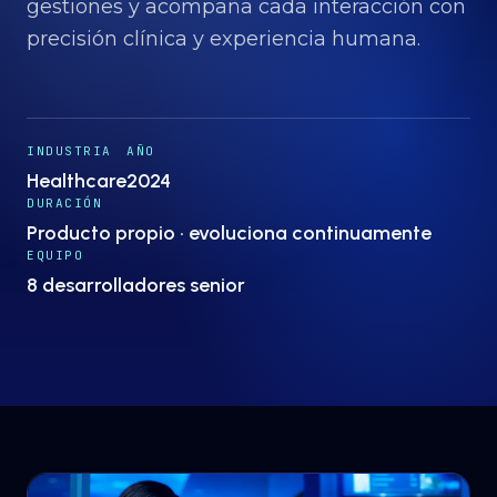
Proyectos
→
gestiones y acompaña cada interacción con
precisión clínica y experiencia humana.
Nosotros
→
INDUSTRIA
AÑO
Insights
→
Healthcare
2024
DURACIÓN
Producto propio · evoluciona continuamente
Hablemos
ES
· EN
EQUIPO
8 desarrolladores senior