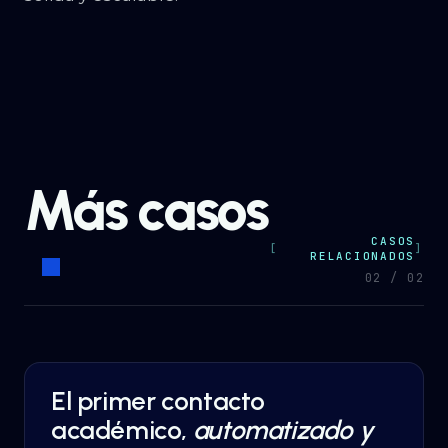
Más casos
CASOS
RELACIONADOS
0
2
/ 0
2
El primer contacto
AI AUTOMATION
·
EDUCATION
académico,
automatizado y