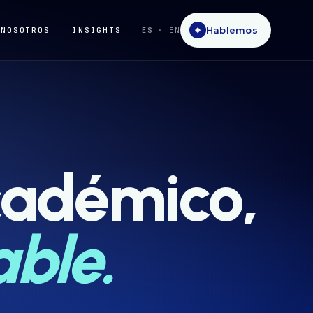
Hablemos
NOSOTROS
INSIGHTS
ES
· EN
◆
cadémico,
ble.