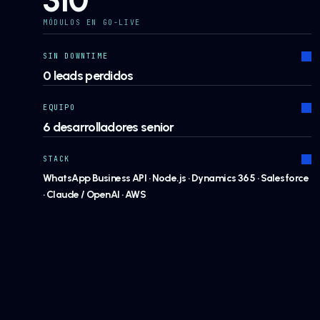
MÓDULOS EN GO-LIVE
SIN DOWNTIME
0 leads perdidos
EQUIPO
6 desarrolladores senior
STACK
WhatsApp Business API · Node.js · Dynamics 365 · Salesforce
· Claude / OpenAI · AWS