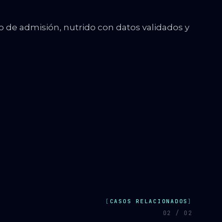
o de admisión, nutrido con datos validados y
CASOS RELACIONADOS
0
2
/ 0
2