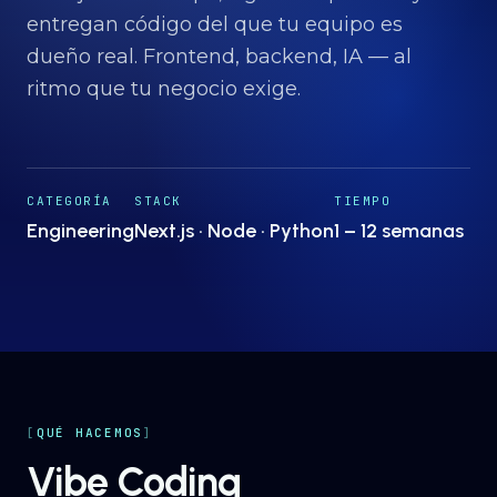
Proyectos
→
entregan código del que tu equipo es
dueño real. Frontend, backend, IA — al
Nosotros
ritmo que tu negocio exige.
→
Insights
→
CATEGORÍA
STACK
TIEMPO
Engineering
Next.js · Node · Python
1 – 12 semanas
Hablemos
ES
· EN
QUÉ HACEMOS
Vibe Coding