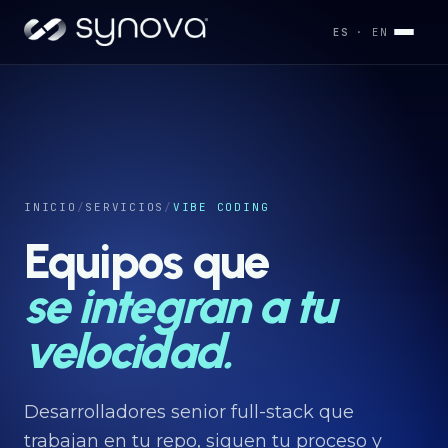
ES
· EN
Servicios
→
Industrias
INICIO
/
SERVICIOS
/
VIBE CODING
→
Equipos que
Desarrollos
se integran a tu
→
velocidad.
Capacidades
→
Desarrolladores senior full-stack que
trabajan en tu repo, siguen tu proceso y