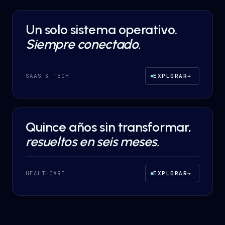
Un solo sistema operativo.
DESARROLLO A MEDIDA
·
SAAS & TECH
Siempre conectado.
SAAS & TECH
EXPLORAR
→
Quince años sin transformar,
DESARROLLO A MEDIDA
·
HEALTHCARE
resueltos en seis meses.
HEALTHCARE
EXPLORAR
→