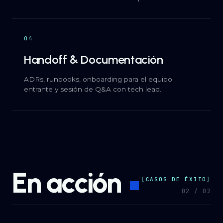
04
Handoff & Documentación
ADRs, runbooks, onboarding para el equipo
entrante y sesión de Q&A con tech lead.
En acción
CASOS DE ÉXITO
0
2
/ 0
2