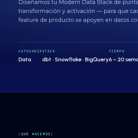
Diseñamos tu Modern Data Stack de punta
transformación y activación — para que cad
feature de producto se apoyen en datos con
CATEGORÍA
STACK
TIEMPO
Data
dbt · Snowflake · BigQuery
6 – 20 sem
QUÉ HACEMOS