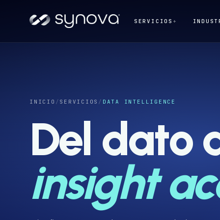
SERVICIOS
+
INDUST
INICIO
/
SERVICIOS
/
DATA INTELLIGENCE
Del dato a
insight ac