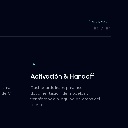
PROCESO
04 / 04
04
Activación & Handoff
rtura,
Dashboards listos para uso,
e de CI
documentación de modelos y
transferencia al equipo de datos del
cliente.