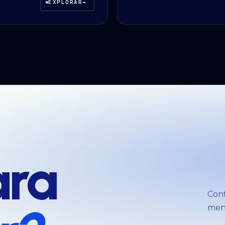
EXPLORAR
→
ara
Cont
meno