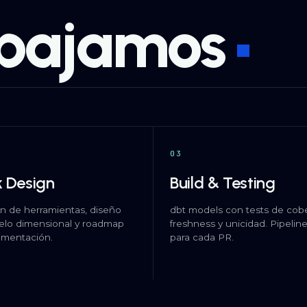
bajamos
03
 Design
Build & Testing
n de herramientas, diseño
dbt models con tests de cobe
elo dimensional y roadmap
freshness y unicidad. Pipelin
ementación.
para cada PR.