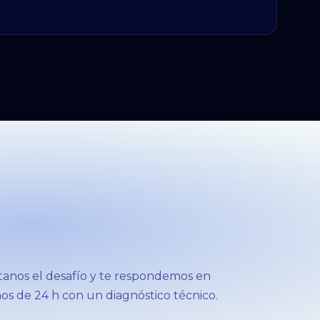
anos el desafío y te respondemos en
s de 24 h con un diagnóstico técnico.