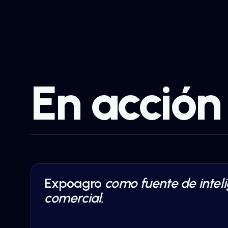
En acción
Expoagro
como fuente de intel
DATA INTELLIGENCE
·
AGRO & AGRITECH
comercial.