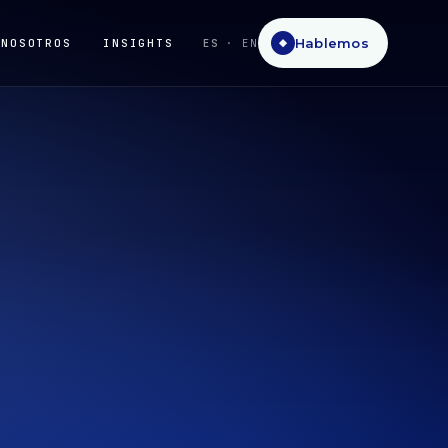
Hablemos
NOSOTROS
INSIGHTS
ES
· EN
◆