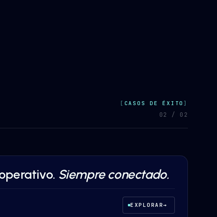
CASOS DE ÉXITO
0
2
/ 0
2
operativo.
Siempre conectado.
AAS & TECH
EXPLORAR
→