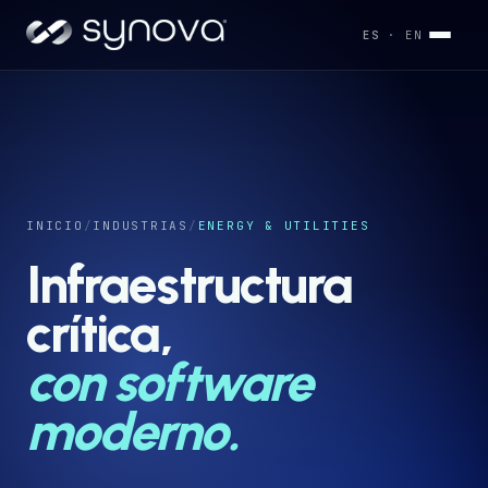
ES
· EN
Servicios
→
Industrias
INICIO
/
INDUSTRIAS
/
ENERGY & UTILITIES
→
Infraestructura
Desarrollos
crítica,
→
con software
Capacidades
→
moderno.