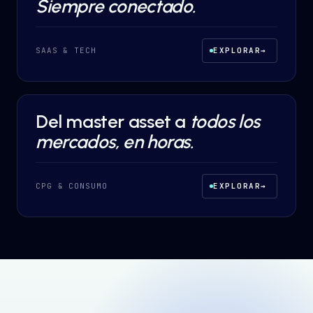
Siempre conectado.
SAAS & TECH
EXPLORAR
→
Del master asset a
todos los
AI AUTOMATION
·
CPG & CONSUMO
mercados, en horas.
CPG & CONSUMO
EXPLORAR
→