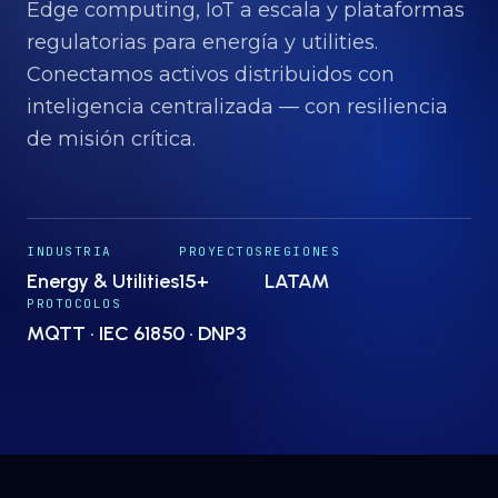
Proyectos
→
Edge computing, IoT a escala y plataformas
regulatorias para energía y utilities.
Conectamos activos distribuidos con
Nosotros
→
inteligencia centralizada — con resiliencia
de misión crítica.
Insights
→
INDUSTRIA
Hablemos
PROYECTOS
REGIONES
ES
· EN
Energy & Utilities
15+
LATAM
PROTOCOLOS
MQTT · IEC 61850 · DNP3