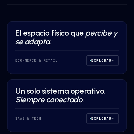
El espacio físico que
percibe y
AI AUTOMATION
·
ECOMMERCE & RETAIL
se adapta.
ECOMMERCE & RETAIL
EXPLORAR
→
Un solo sistema operativo.
DESARROLLO A MEDIDA
·
SAAS & TECH
Siempre conectado.
SAAS & TECH
EXPLORAR
→