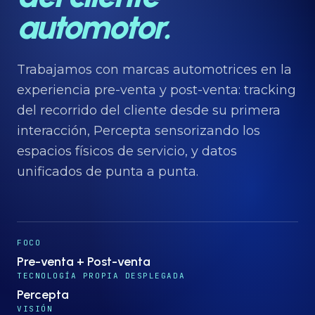
Proyectos
→
automotor.
Nosotros
→
Trabajamos con marcas automotrices en la
experiencia pre-venta y post-venta: tracking
Insights
del recorrido del cliente desde su primera
→
interacción, Percepta sensorizando los
espacios físicos de servicio, y datos
Hablemos
ES
· EN
unificados de punta a punta.
FOCO
Pre-venta + Post-venta
TECNOLOGÍA PROPIA DESPLEGADA
Percepta
VISIÓN