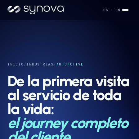
ES
· EN
Servicios
→
Industrias
INICIO
/
INDUSTRIAS
/
AUTOMOTIVE
→
De la primera visita
Desarrollos
al servicio de toda
→
la vida:
Capacidades
→
el journey completo
del cliente