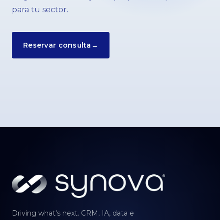
para tu sector.
Reservar consulta
→
Driving what's next. CRM, IA, data e