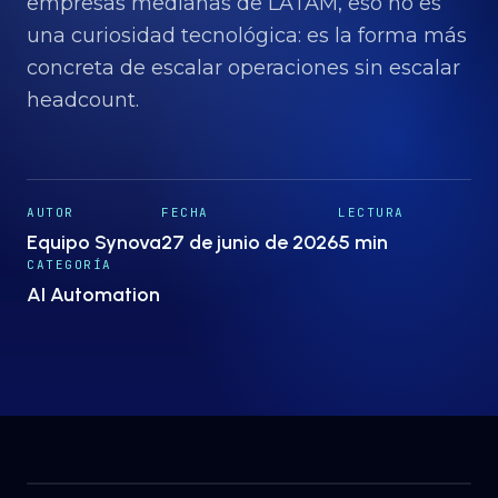
Proyectos
empresas medianas de LATAM, eso no es
→
una curiosidad tecnológica: es la forma más
concreta de escalar operaciones sin escalar
Nosotros
→
headcount.
Insights
→
AUTOR
FECHA
LECTURA
Equipo Synova
27 de junio de 2026
5 min
Hablemos
ES
· EN
CATEGORÍA
AI Automation