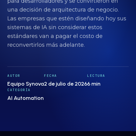
Proyectos
para desarrolladores y se convirtieron en
→
una decisión de arquitectura de negocio.
Las empresas que estén diseñando hoy sus
Nosotros
→
sistemas de IA sin considerar estos
estándares van a pagar el costo de
reconvertirlos más adelante.
Insights
→
Hablemos
ES
· EN
AUTOR
FECHA
LECTURA
Equipo Synova
2 de julio de 2026
6 min
CATEGORÍA
AI Automation