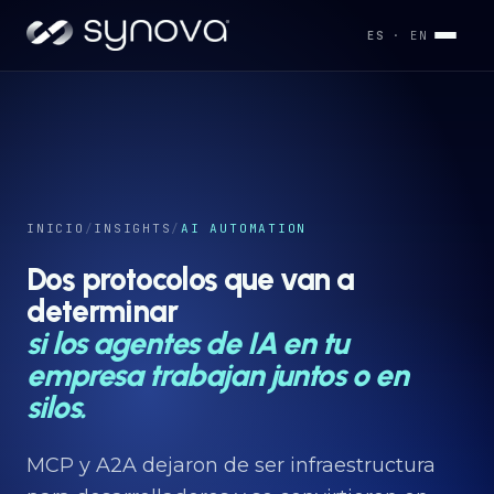
ES
· EN
Servicios
→
Industrias
INICIO
/
INSIGHTS
/
AI AUTOMATION
→
Dos protocolos que van a
determinar
Desarrollos
→
si los agentes de IA en tu
empresa trabajan juntos o en
silos.
Capacidades
→
MCP y A2A dejaron de ser infraestructura