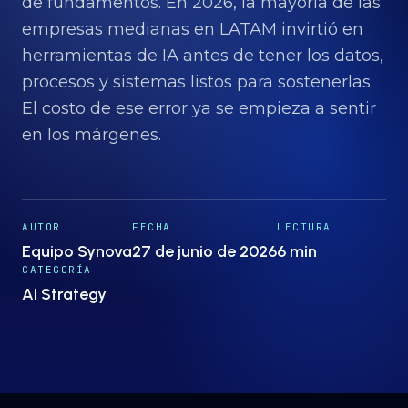
Proyectos
de fundamentos. En 2026, la mayoría de las
→
empresas medianas en LATAM invirtió en
herramientas de IA antes de tener los datos,
Nosotros
→
procesos y sistemas listos para sostenerlas.
El costo de ese error ya se empieza a sentir
en los márgenes.
Insights
→
Hablemos
ES
· EN
AUTOR
FECHA
LECTURA
Equipo Synova
27 de junio de 2026
6 min
CATEGORÍA
AI Strategy