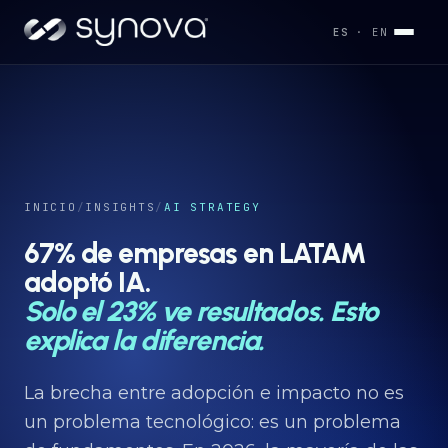
ES
· EN
Servicios
→
Industrias
INICIO
/
INSIGHTS
/
AI STRATEGY
→
67% de empresas en LATAM
adoptó IA.
Desarrollos
→
Solo el 23% ve resultados. Esto
explica la diferencia.
Capacidades
→
La brecha entre adopción e impacto no es
un problema tecnológico: es un problema