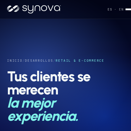
ES
· EN
Servicios
→
Industrias
INICIO
/
DESARROLLOS
/
RETAIL & E-COMMERCE
→
Tus clientes se
Desarrollos
merecen
→
la mejor
Capacidades
→
experiencia.