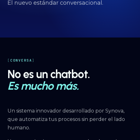
Proyectos
→
El nuevo estándar conversacional.
Nosotros
→
Insights
→
CONVERSA
No es un chatbot.
Hablemos
ES
· EN
Es mucho más.
Un sistema innovador desarrollado por Synova,
que automatiza tus procesos sin perder el lado
humano.