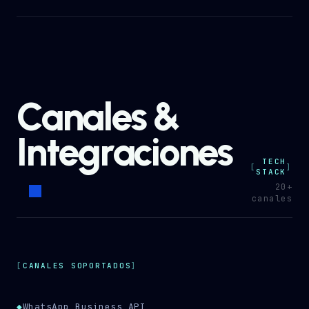
Canales &
Integraciones
TECH
STACK
20+
canales
CANALES SOPORTADOS
◆
WhatsApp Business API