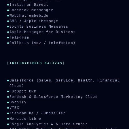
◆
Instagram Direct
◆
Facebook Messenger
◆
Webchat embebido
◆
SMS / Apple iMessage
◆
Google Business Messages
◆
Apple Messages for Business
◆
Telegram
◆
Callbots (voz / telefónico)
INTEGRACIONES NATIVAS
◆
Salesforce (Sales, Service, Health, Financial
Cloud)
◆
HubSpot CRM
◆
Zendesk & Salesforce Marketing Cloud
◆
Shopify
◆
VTEX
◆
Tiendanube / Jumpseller
◆
Mercado Libre
◆
Google Analytics 4 & Data Studio