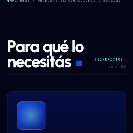
◆
API REST + Webhooks (integraciones a medida)
Para qué lo
necesitás
BENEFICIOS
06
/
06