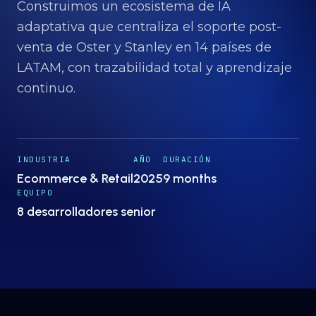
Proyectos
→
Construimos un ecosistema de IA
adaptativa que centraliza el soporte post-
venta de Oster y Stanley en 14 países de
Nosotros
→
LATAM, con trazabilidad total y aprendizaje
continuo.
Insights
→
INDUSTRIA
Hablemos
AÑO
DURACIÓN
ES
· EN
Ecommerce & Retail
2025
9 months
EQUIPO
8 desarrolladores senior