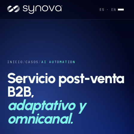
ES
· EN
Servicios
→
Industrias
INICIO
/
CASOS
/
AI AUTOMATION
→
Servicio post-venta
Desarrollos
B2B,
→
adaptativo y
Capacidades
→
omnicanal.