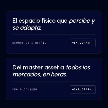
El espacio físico que
percibe y
AI AUTOMATION
·
ECOMMERCE & RETAIL
se adapta.
ECOMMERCE & RETAIL
EXPLORAR
→
Del master asset a
todos los
AI AUTOMATION
·
CPG & CONSUMO
mercados, en horas.
CPG & CONSUMO
EXPLORAR
→