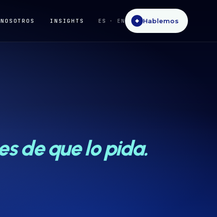
Hablemos
NOSOTROS
INSIGHTS
ES
· EN
◆
es de que lo pida.