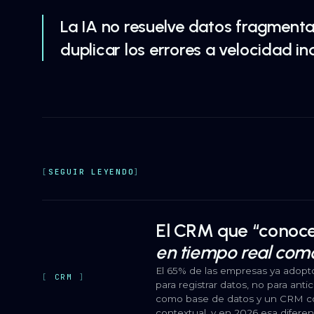
La IA no resuelve datos fragmentad
duplicar los errores a velocidad ind
SEGUIR LEYENDO
El CRM que “conoce”
en tiempo real com
El 65% de las empresas ya adoptó
CRM
para registrar datos, no para ant
como base de datos y un CRM com
contextual, y en 2026 esa difere